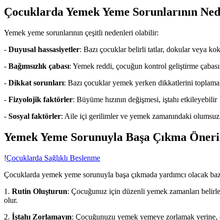
Çocuklarda Yemek Yeme Sorunlarının Ned
Yemek yeme sorunlarının çeşitli nedenleri olabilir:
-
Duyusal hassasiyetler
: Bazı çocuklar belirli tatlar, dokular veya ko
-
Bağımsızlık çabası
: Yemek reddi, çocuğun kontrol geliştirme çabasın
-
Dikkat sorunları
: Bazı çocuklar yemek yerken dikkatlerini toplamak
-
Fizyolojik faktörler
: Büyüme hızının değişmesi, iştahı etkileyebilir
-
Sosyal faktörler
: Aile içi gerilimler ve yemek zamanındaki olumsuz 
Yemek Yeme Sorunuyla Başa Çıkma Öneri
!
Çocuklarda Sağlıklı Beslenme
Çocuklarda yemek yeme sorunuyla başa çıkmada yardımcı olacak bazı
1.
Rutin Oluşturun
: Çocuğunuz için düzenli yemek zamanları belirl
olur.
2.
İştahı Zorlamayın
: Çocuğunuzu yemek yemeye zorlamak yerine, doğ