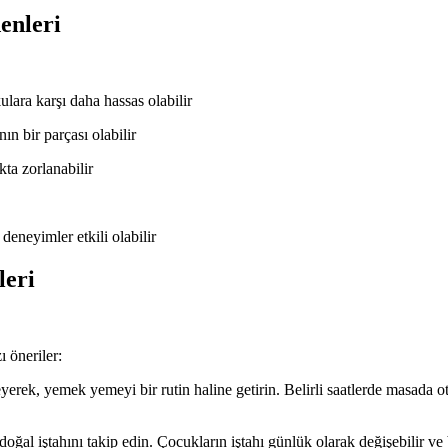
enleri
kulara karşı daha hassas olabilir
ın bir parçası olabilir
ta zorlanabilir
deneyimler etkili olabilir
leri
 öneriler:
eyerek, yemek yemeyi bir rutin haline getirin. Belirli saatlerde masa
al iştahını takip edin. Çocukların iştahı günlük olarak değişebilir v