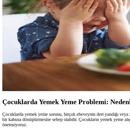
Çocuklarda Yemek Yeme Problemi: Nedenl
Çocuklarda yemek yeme sorunu, birçok ebeveynin dert yandığı veya zor
bir kabusa dönüştürmesine sebep olabilir. Çocukların yemek yeme alışka
önemsiyoruz.