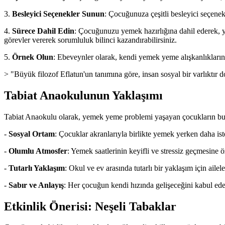
3.
Besleyici Seçenekler Sunun
: Çocuğunuza çeşitli besleyici seçenek
4.
Sürece Dahil Edin
: Çocuğunuzu yemek hazırlığına dahil ederek, yem
görevler vererek sorumluluk bilinci kazandırabilirsiniz.
5.
Örnek Olun
: Ebeveynler olarak, kendi yemek yeme alışkanlıkları
> "Büyük filozof Eflatun'un tanımına göre, insan sosyal bir varlıktır d
Tabiat Anaokulunun Yaklaşımı
Tabiat Anaokulu olarak, yemek yeme problemi yaşayan çocukların bu 
-
Sosyal Ortam
: Çocuklar akranlarıyla birlikte yemek yerken daha is
-
Olumlu Atmosfer
: Yemek saatlerinin keyifli ve stressiz geçmesine 
-
Tutarlı Yaklaşım
: Okul ve ev arasında tutarlı bir yaklaşım için ailele
-
Sabır ve Anlayış
: Her çocuğun kendi hızında gelişeceğini kabul edere
Etkinlik Önerisi: Neşeli Tabaklar