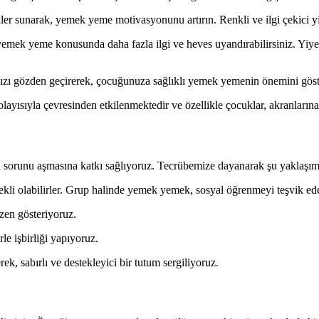
ler sunarak, yemek yeme motivasyonunu artırın. Renkli ve ilgi çekici yi
ek yeme konusunda daha fazla ilgi ve heves uyandırabilirsiniz. Yiyecek a
nızı gözden geçirerek, çocuğunuza sağlıklı yemek yemenin önemini göst
olayısıyla çevresinden etkilenmektedir ve özellikle çocuklar, akranlarına
sorunu aşmasına katkı sağlıyoruz. Tecrübemize dayanarak şu yaklaşım
tekli olabilirler. Grup halinde yemek yemek, sosyal öğrenmeyi teşvik ede
özen gösteriyoruz.
rle işbirliği yapıyoruz.
k, sabırlı ve destekleyici bir tutum sergiliyoruz.