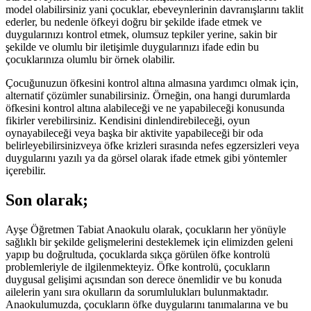
model olabilirsiniz yani çocuklar, ebeveynlerinin davranışlarını taklit
ederler, bu nedenle öfkeyi doğru bir şekilde ifade etmek ve
duygularınızı kontrol etmek, olumsuz tepkiler yerine, sakin bir
şekilde ve olumlu bir iletişimle duygularınızı ifade edin bu
çocuklarınıza olumlu bir örnek olabilir.
Çocuğunuzun öfkesini kontrol altına almasına yardımcı olmak için,
alternatif çözümler sunabilirsiniz. Örneğin, ona hangi durumlarda
öfkesini kontrol altına alabileceği ve ne yapabileceği konusunda
fikirler verebilirsiniz. Kendisini dinlendirebileceği, oyun
oynayabileceği veya başka bir aktivite yapabileceği bir oda
belirleyebilirsinizveya öfke krizleri sırasında nefes egzersizleri veya
duygularını yazılı ya da görsel olarak ifade etmek gibi yöntemler
içerebilir.
Son olarak;
Ayşe Öğretmen Tabiat Anaokulu olarak, çocukların her yönüyle
sağlıklı bir şekilde gelişmelerini desteklemek için elimizden geleni
yapıp bu doğrultuda, çocuklarda sıkça görülen öfke kontrolü
problemleriyle de ilgilenmekteyiz. Öfke kontrolü, çocukların
duygusal gelişimi açısından son derece önemlidir ve bu konuda
ailelerin yanı sıra okulların da sorumlulukları bulunmaktadır.
Anaokulumuzda, çocukların öfke duygularını tanımalarına ve bu