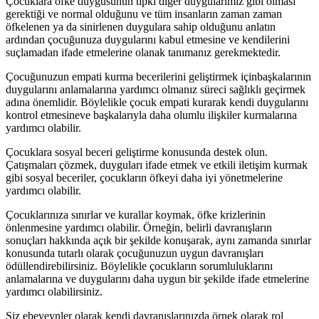
Çocuklara öfke duygusunun tıpkı diğer duygularımız gibi olması
gerektiği ve normal olduğunu ve tüm insanların zaman zaman
öfkelenen ya da sinirlenen duygulara sahip olduğunu anlatın
ardından çocuğunuza duygularını kabul etmesine ve kendilerini
suçlamadan ifade etmelerine olanak tanımanız gerekmektedir.
Çocuğunuzun empati kurma becerilerini geliştirmek içinbaşkalarının
duygularını anlamalarına yardımcı olmanız süreci sağlıklı geçirmek
adına önemlidir. Böylelikle çocuk empati kurarak kendi duygularını
kontrol etmesineve başkalarıyla daha olumlu ilişkiler kurmalarına
yardımcı olabilir.
Çocuklara sosyal beceri geliştirme konusunda destek olun.
Çatışmaları çözmek, duyguları ifade etmek ve etkili iletişim kurmak
gibi sosyal beceriler, çocukların öfkeyi daha iyi yönetmelerine
yardımcı olabilir.
Çocuklarınıza sınırlar ve kurallar koymak, öfke krizlerinin
önlenmesine yardımcı olabilir. Örneğin, belirli davranışların
sonuçları hakkında açık bir şekilde konuşarak, aynı zamanda sınırlar
konusunda tutarlı olarak çocuğunuzun uygun davranışları
ödüllendirebilirsiniz. Böylelikle çocukların sorumluluklarını
anlamalarına ve duygularını daha uygun bir şekilde ifade etmelerine
yardımcı olabilirsiniz.
Siz ebeveynler olarak kendi davranışlarınızda örnek olarak rol