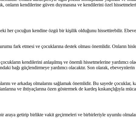
ak, onların kendilerine güven duymasına ve kendilerini özel hissetmeler
i her çocuğun kendine özgü bir kişilik olduğunu hissettirebilir. Ebeveyn
urumu fark etmesi ve çocuklarına destek olması önemlidir. Onların hisl
ocukların kendilerini anlaşılmış ve önemli hissetmelerine yardımcı olacak
sındaki bağı güçlendirmeye yardımcı olacaktır. Son olarak, ebeveynlerin s
alarını ve arkadaş olmalarını sağlamak önemlidir. Bu sayede çocuklar, ka
alanlarına ve ihtiyaçlarına özen göstermek de kardeş kıskançlığıyla müca
ir araya getirip birlikte vakit geçirmeleri ve birbirleriyle uyumlu olmal