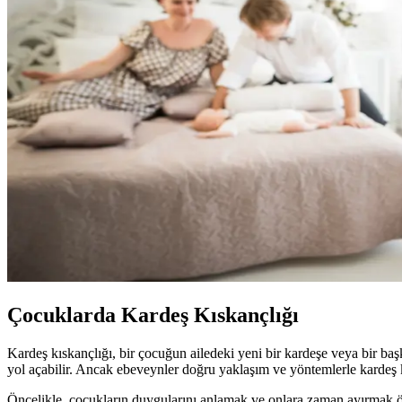
Çocuklarda Kardeş Kıskançlığı
Kardeş kıskançlığı, bir çocuğun ailedeki yeni bir kardeşe veya bir baş
yol açabilir. Ancak ebeveynler doğru yaklaşım ve yöntemlerle kardeş kı
Öncelikle, çocukların duygularını anlamak ve onlara zaman ayırmak önem