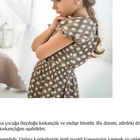
ka çocuğa duyduğu kıskançlık ve endişe hissidir. Bu durum, ailedeki den
skançlığını aşabilirler.
lidir. Onlara kardeşleriyle ilgili pozitif konuşmalar yapmak ve onları 