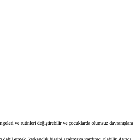
geleri ve rutinleri değiştirebilir ve çocuklarda olumsuz davranışlara
dahil etmek, kıskançlık hissini azaltmaya yardımcı olabilir. Ayrıca,